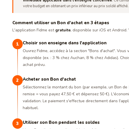
immédiate applicable dans l'enseigne concernée
. Ce cumu
votre budget en obtenant un prix inférieur au prix soldé affiché.
Comment utiliser un Bon d'achat en 3 étapes
L'application Fidme est
gratuite
, disponible sur iOS et Android.
Choisir son enseigne dans l'application
1
Ouvrez Fidme, accédez à la section "Bons d'achat". Vous
disponible (ex. : 3 % chez Auchan, 8 % chez Adidas). Choi
achat prévu.
Acheter son Bon d'achat
2
Sélectionnez le montant du bon (par exemple, un Bon de
remise = vous payez 47,50 € et dépensez 50 €). L'économie
validation. Le paiement s'effectue directement dans l'app
habituel.
Utiliser son Bon pendant les soldes
3