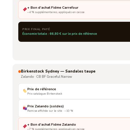
+ Bon d'achat Fidme Carrefour
−4 % supplémentaires, appliqués en caisse
PRIX FINAL PAYÉ
Économie totale : 66,80 € sur le prix de référence
Birkenstock Sydney — Sandales taupe
Zalando · CB BF Graceful Narrow
Prix de référence
Prix catalogue Birkenstock
Prix Zalando (soldes)
Remise affichée sur le site · −10 %
+ Bon d'achat Fidme Zalando
−7 % supplémentaires, appliqués en caisse