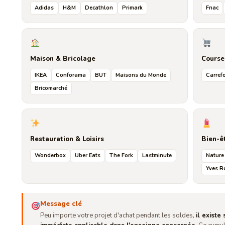
Adidas
H&M
Decathlon
Primark
Fnac
Maison & Bricolage
Course
IKEA
Conforama
BUT
Maisons du Monde
Carref
Bricomarché
Restauration & Loisirs
Bien-ê
Wonderbox
Uber Eats
The Fork
Lastminute
Nature
Yves R
Message clé
Peu importe votre projet d'achat pendant les soldes,
il existe