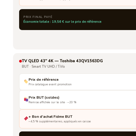
PRIX FINAL PAYÉ
Économie totale : 19,56 € sur le prix de référence
TV QLED 43'' 4K — Toshiba 43QV1563DG
BUT · Smart TV UHD / TiVo
Prix de référence
Prix catalogue avant promotion
Prix BUT (soldes)
Remise affichée sur le site · −20 %
+ Bon d'achat Fidme BUT
−4,5 % supplémentaires, appliqués en caisse