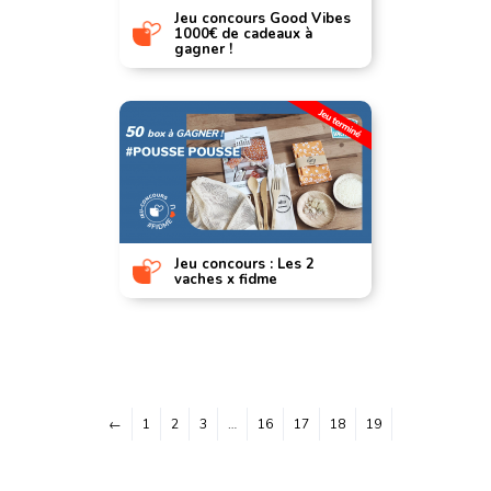
Jeu concours Good Vibes
1000€ de cadeaux à
gagner !
Jeu concours : Les 2
vaches x fidme
←
1
2
3
…
16
17
18
19