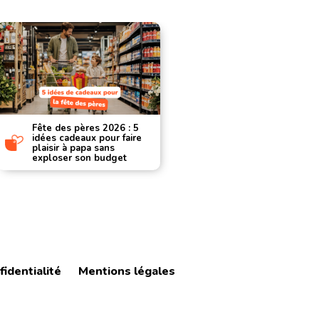
Fête des pères 2026 : 5
Les applic
idées cadeaux pour faire
d’achat 20
plaisir à papa sans
applicatio
exploser son budget
vraiment v
fidentialité
Mentions légales