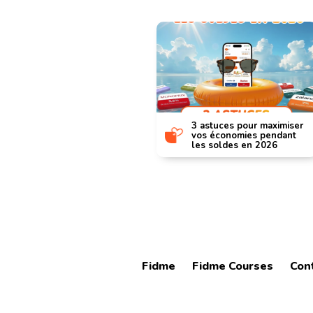
hiver : dernière
3 astuces pour maximiser
ur profiter des
vos économies pendant
les soldes en 2026
Fidme
Fidme Courses
Con