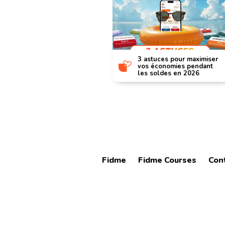
hiver : dernière
3 astuces pour maximiser
ur profiter des
vos économies pendant
les soldes en 2026
Fidme
Fidme Courses
Con