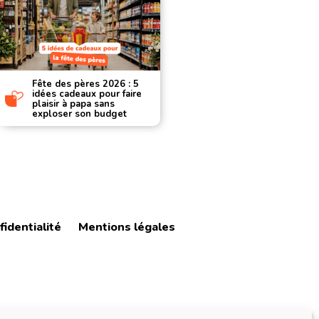
Fête des pères 2026 : 5
Les applic
idées cadeaux pour faire
d’achat 20
plaisir à papa sans
applicatio
exploser son budget
vraiment v
fidentialité
Mentions légales