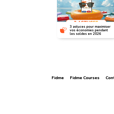
hiver : dernière
3 astuces pour maximiser
ur profiter des
vos économies pendant
les soldes en 2026
Fidme
Fidme Courses
Con