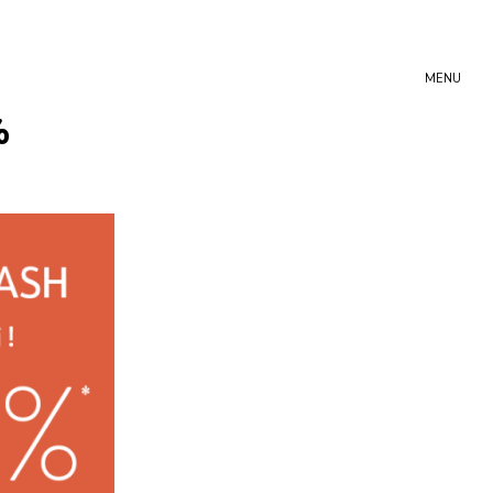
MENU
%