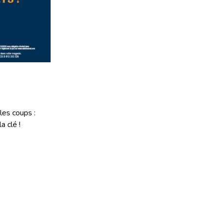
les coups :
la clé !