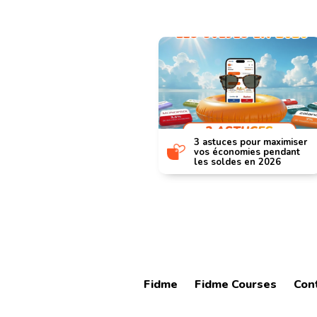
hiver : dernière
3 astuces pour maximiser
ur profiter des
vos économies pendant
les soldes en 2026
Fidme
Fidme Courses
Con