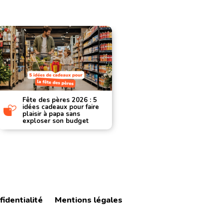
Fête des pères 2026 : 5
Les applic
idées cadeaux pour faire
d’achat 20
plaisir à papa sans
applicatio
exploser son budget
vraiment v
fidentialité
Mentions légales