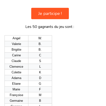
Je participe !
Les 50 gagnants du jeu sont :
Angel
W.
Valerie
B.
Brigitte
B.
Carine
C
Claude
S
Clemence
L
Colette
K
Adama
D
Eliane
G
Marie
F
Françoise
M
Germaine
B