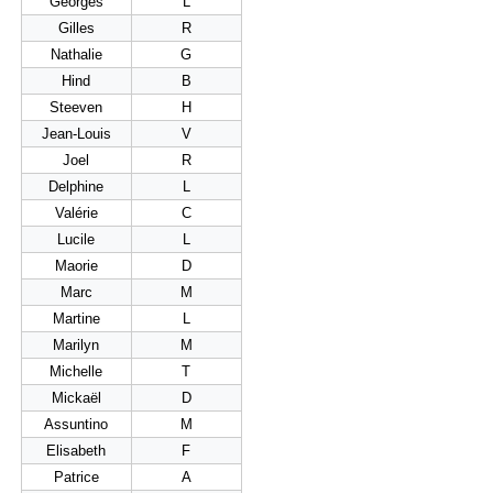
Georges
L
Gilles
R
Nathalie
G
Hind
B
Steeven
H
Jean-Louis
V
Joel
R
Delphine
L
Valérie
C
Lucile
L
Maorie
D
Marc
M
Martine
L
Marilyn
M
Michelle
T
Mickaël
D
Assuntino
M
Elisabeth
F
Patrice
A