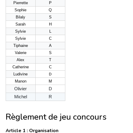
Pierrette
P
Sophie
Q
Bilaly
S
Sarah
H
Sylvie
L
Sylvie
C
Tiphaine
A
Valerie
S
Alex
T
Catherine
C
Ludivine
D
Manon
M
Olivier
D
Michel
R
Règlement de jeu concours
Article 1 : Organisation